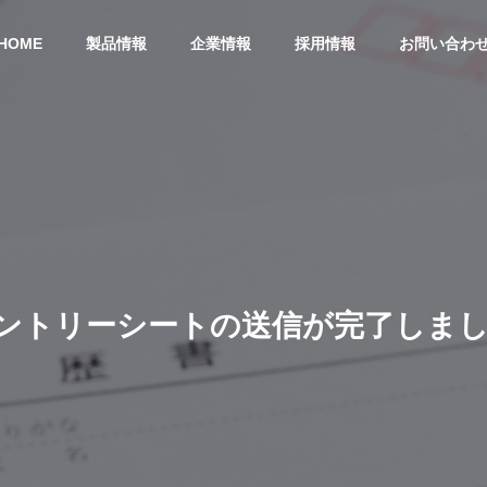
HOME
製品情報
企業情報
採用情報
お問い合わ
サステナビリティ
Sustainability
ン
ト
リ
ー
シ
ー
ト
の
送
信
が
完
了
し
ま
社
アクセス マップ
Access Map
ーム
リサイクルペレット
リフォームの受注販売
リサイクルペレットの受注販売