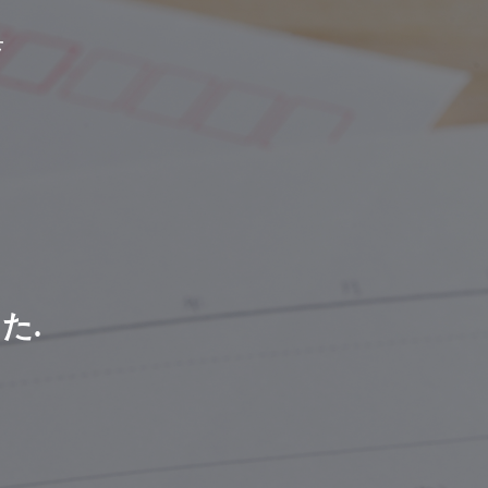
せ
会社概要
Company Profile
し
た
.
品質管理
生産設備と品質管理体制