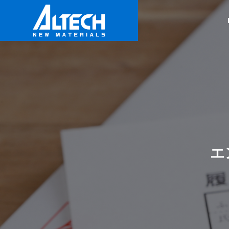
ごあいさつ
Message
製品情報
企業情報
エ
Products
Company Profile
グループ会
Altech Group
プリフォ
PET樹脂 プ