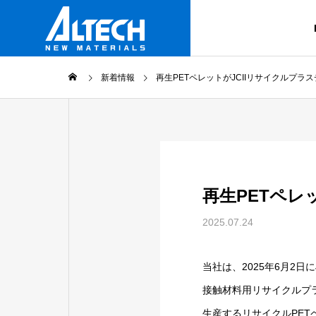
新着情報
再生PETペレットがJCIIリサイクルプラ
ごあいさつ
Message
製品情報
企業情報
再生PETペレ
Products
Company Profile
2025.07.24
グループ会
Altech Group
当社は、2025年6月2日に
プリフォ
接触材料用リサイクルプ
PET樹脂 プ
生産するリサイクルPET