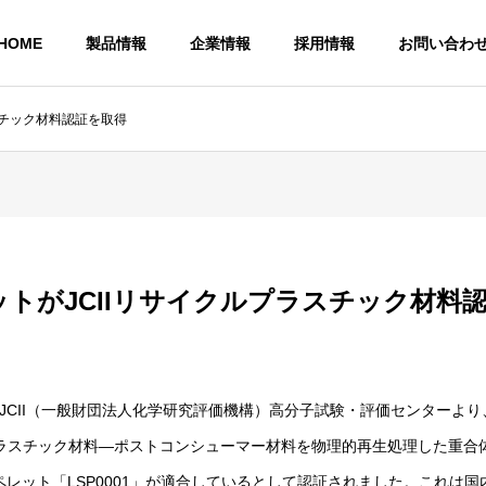
HOME
製品情報
企業情報
採用情報
お問い合わ
スチック材料認証を取得
サステナビリティ
Sustainability
ットがJCIIリサイクルプラスチック材料
社
アクセス マップ
Access Map
JCII（一般財団法人化学研究評価機構）高分子試験・評価センターより、JCII
ーム
リサイクルペレット
ラスチック材料―ポストコンシューマー材料を物理的再生処理した重合
リフォームの受注販売
リサイクルペレットの受注販売
ペレット「LSP0001」が適合しているとして認証されました。これは