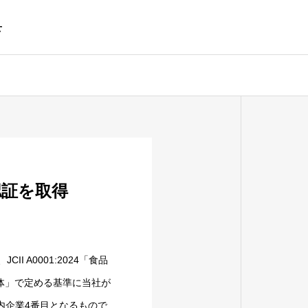
せ
会社概要
Company Profile
認証を取得
 A0001:2024「食品
品質管理
体」で定める基準に当社が
生産設備と品質管理体制
国内企業4番目となるもので