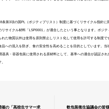
18条第3項の国PL（ポジティブリスト）制度に基づくリサイクル指針に
リサイクル材料「LSP0001」が適合したという事となります。ポジ
られた物質以外は使用を原則禁止しリスト化して使用を許可する制度で
食品への混入を防ぎ、食の安全性を高めることを目的としています。当社
食品用器具・容器包装に使用される原材料として、基準への適合が認証さ
す。
2日開催の「高校生サマー求
軟包装衛生協議会の皆