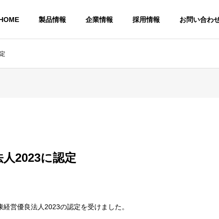
HOME
製品情報
企業情報
採用情報
お問い合わ
認定
サステナビリティ
Sustainability
人2023に認定
社
アクセス マップ
Access Map
ーム
リサイクルペレット
経営優良法人2023の認定を受けました。
リフォームの受注販売
リサイクルペレットの受注販売