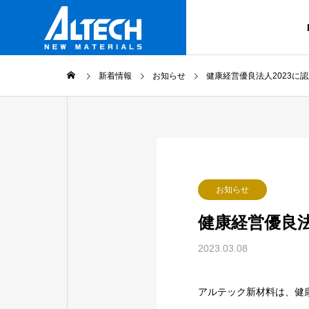
新着情報
お知らせ
健康経営優良法人2023に
ごあいさつ
Message
製品情報
企業情報
お知らせ
Products
Company Profile
健康経営優良法
グループ会
2023.03.08
Altech Group
プリフォ
アルテック新材料は、健康
PET樹脂 プ