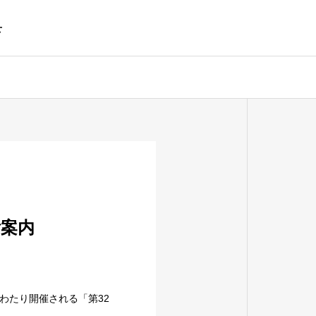
せ
会社概要
Company Profile
のご案内
品質管理
間にわたり開催される「第32
生産設備と品質管理体制