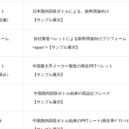
ット
日本国内回収ボトルによる、飲料用途向け
証設備）
【サンプル展示】
ォーム
自社製造ペレットによる飲料用途向けプリフォーム
<span”>【サンプル展示】
ット
中国最大手メーカー製造の再生PETペレット
得済み）
【サンプル展示】
ク
中国国内回収ボトル由来の高品位フレーク
【サンプル展示】
ト
中国国内回収ボトル由来のPETシート(再生率ﾊﾞﾘｴｰｼｮ