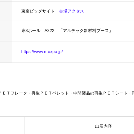
東京ビッグサイト
会場アクセス
東3ホール A322 「アルテック新材料ブース」
https://www.n-expo.jp/
ＰＥＴフレーク・再生ＰＥＴペレット・中間製品の再生ＰＥＴシート・
出展内容