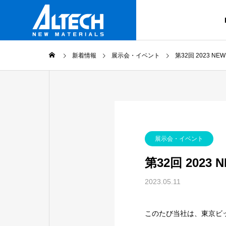
新着情報
展示会・イベント
第32回 2023 NE
ごあいさつ
Message
製品情報
企業情報
展示会・イベント
Products
Company Profile
第32回 2023 
グループ会
2023.05.11
Altech Group
プリフォ
このたび当社は、東京ビッグサ
PET樹脂 プ