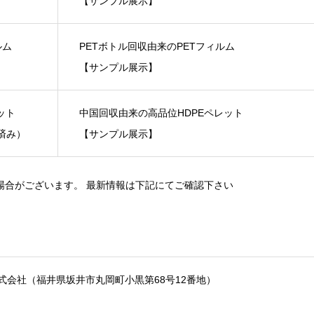
【サンプル展示】
ルム
PETボトル回収由来のPETフィルム
【サンプル展示】
ット
中国回収由来の高品位HDPEペレット
得済み）
【サンプル展示】
場合がございます。 最新情報は下記にてご確認下さい
式会社（福井県坂井市丸岡町小黒第68号12番地）